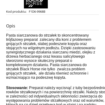
Kod produktu:
F1D6-9968B
Opis
Pasta siarczanowa do strzałek to skoncentrowany
trójfazowy preparat zalecany dla koni z problemem
gnijących strzałek, słabej podeszwie kopyta oraz
stojących na wilgotnym podłożu. Dzięki zastosowaniu
synergistycznego działania siarczanu miedzi, olejku z
drzewa herbacianego oraz kwasu salicylowego
stworzono wysoce skuteczny preparat o
kompleksowym działaniu. Pasta siarczanowa do
strzałek Black Horse nie tylko zwalcza problem
gnijących strzałek, ale działa również ochronnie i
wzmacniająco na podeszwę kopyta.
Stosowanie:
Preparat należy wycisnąć z tuby bezpośredni
rowków strzałkowych i na powierzchnię strzałki. Należy st
w zależności od indywidualnych skłonności zwierzęcia do
występowania problemów strzałkowych oraz od warunków,
których na co dzień przebywa koń w stajni i na padoku.